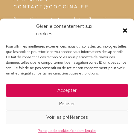
CONTACT@COCCINA.FR
Pour optimiser votre temps de travail, concilier vos
Gérer le consentement aux
réunions et la pause déjeuner avec vos
cookies
collaborateurs, clients ou fournisseurs, pensez aux
plateaux repas. Une solution rapide, simple et
Pour offrir les meilleures expériences, nous utilisons des technologies telles
savoureuse.
que les cookies pour stocker et/ou accéder aux informations des appareils.
Le fait de consentir à ces technologies nous permettra de traiter des
données telles que le comportement de navigation ou les ID uniques sur ce
site. Le fait de ne pas consentir ou de retirer son consentement peut avoir
un effet négatif sur certaines caractéristiques et fonctions.
COCCINA Traiteur 257 impasse Le Perelly 38300
RUY
Accepter
Nous contacter
I
Informations légales
I
Plan d’accès
Refuser
Voir les préférences
Politique de cookies
Mentions légales