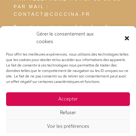
PAR MAIL :
CONTACT@COCCINA.FR
Pour optimiser votre temps de travail, concilier vos
Gérer le consentement aux
réunions et la pause déjeuner avec vos
cookies
collaborateurs, clients ou fournisseurs, pensez aux
plateaux repas. Une solution rapide, simple et
Pour offrir les meilleures expériences, nous utilisons des technologies telles
savoureuse.
que les cookies pour stocker et/ou accéder aux informations des appareils.
Le fait de consentir à ces technologies nous permettra de traiter des
données telles que le comportement de navigation ou les ID uniques sur ce
site. Le fait de ne pas consentir ou de retirer son consentement peut avoir
un effet négatif sur certaines caractéristiques et fonctions.
COCCINA Traiteur 257 impasse Le Perelly 38300
RUY
Accepter
Nous contacter
I
Informations légales
I
Plan d’accès
Refuser
Voir les préférences