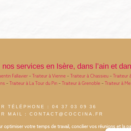
nos services en Isère, dans l’ain et da
entin Fallavier
–
Traiteur à Vienne
–
Traiteur à Chassieu
–
Traiteur
ins
–
Traiteur à La Tour du Pin
–
Traiteur à Grenoble
–
Traiteur à M
AR TÉLÉPHONE : 04 37 03 09 36
AR MAIL : CONTACT@COCCINA.FR
r optimiser votre temps de travail, concilier vos réunions et la 