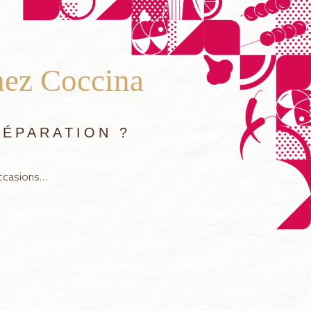
hez Coccina
ÉPARATION ?
occasions…