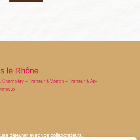
ns le Rhône
 à Chambéry
–
Traiteur à Voiron
–
Traiteur à Aix-
eximieux
pause déjeuner avec vos collaborateurs,