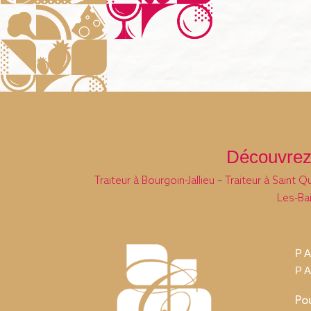
Découvrez 
Traiteur à Bourgoin-Jallieu
–
Traiteur à Saint Qu
Les-Ba
P
P
Pou